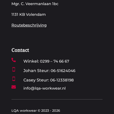
Mgr. C. Veermanlaan 1bc
1131 KB Volendam
Routebeschrijving
Contact

Winkel:
0299 – 74 66 67

Johan Steur:
06-51624046

Casey Steur:
06-12338198

info@lqa-workwear.nl
LQA workwear © 2023 - 2026