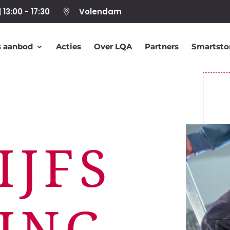
| 13:00 - 17:30
Volendam

 aanbod
Acties
Over LQA
Partners
Smartsto
IJFS