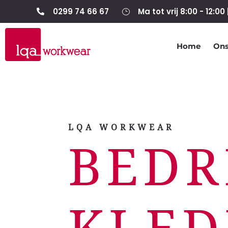
0299 74 66 67
Ma tot vrij 8:00 - 12:00 

}
Home
Ons
LQA WORKWEAR
BEDR