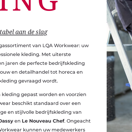
ING
abel aan de slag
ingassortiment van LQA Workwear: uw
sionele kleding. Met uiterste
n jaren de perfecte bedrijfskleding
 bouw en detailhandel tot horeca en
fskleding gevraagd wordt.
 kleding gepast worden en voorzien
kwear beschikt standaard over een
e en stijlvolle bedrijfskleding van
Dassy
en
Le Nouveau Chef
. Ongeacht
A Workwear kunnen uw medewerkers