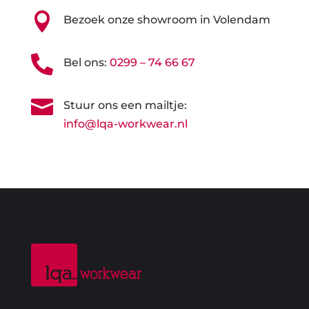

Bezoek onze showroom in Volendam

Bel ons:
0299 – 74 66 67

Stuur ons een mailtje:
info@lqa-workwear.nl