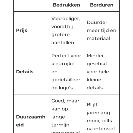
Bedrukken
Borduren
Voordeliger,
Duurder,
vooral bij
Prijs
meer tijd en
grotere
materiaal
aantallen
Perfect voor
Minder
kleurrijke
geschikt
Details
en
voor hele
gedetailleer
kleine
de logo’s
details
Goed, maar
Blijft
kan op
jarenlang
Duurzaamh
lange
mooi, zelfs
eid
termijn
na intensief
vervagen of